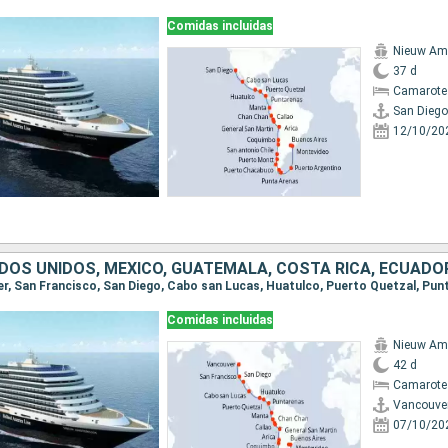
Comidas incluidas
Nieuw Am
37 d
Camarote
San Diego
12/10/20
Comidas incluidas
Nieuw Am
42 d
Camarote
Vancouve
07/10/20