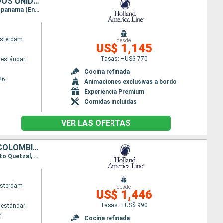
MÉXICO, GUATEMALA, SALVADOR, PANAMÁ, COLOMBIA, BAHAMAS, ESTADOS UNIDOS
Itinerario : San Diego, Puerto Vallarta, Huatulco, Puerto Chiapas, Puerto Quetzal, Acajutla, Canal panama (Enter), Canal panama (Exit), Cartagena de Indias, Half Moon Cay, Fort Lauderdale
sterdam
desde
US$ 1,145
Tasas: +US$ 770
 estándar
Cocina refinada
26
Animaciones exclusivas a bordo
Experiencia Premium
Comidas incluidas
VER LAS OFERTAS
CANADÁ, ESTADOS UNIDOS, MÉXICO, GUATEMALA, SALVADOR, PANAMÁ, COLOMBIA, BAHAMAS
Itinerario : Vancouver, San Francisco, San Diego, Puerto Vallarta, Huatulco, Puerto Chiapas, Puerto Quetzal, Acajutla, Canal panama (Enter), Canal panama (Exit), Cartagena de Indias, Half Moon Cay, Fort Lauderdale
sterdam
desde
US$ 1,446
Tasas: +US$ 990
 estándar
r
Cocina refinada