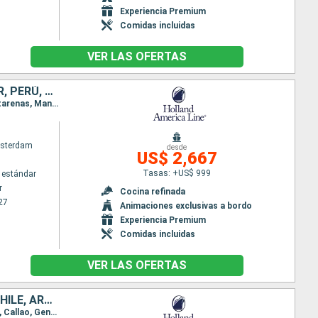
Experiencia Premium
Comidas incluidas
VER LAS OFERTAS
CANADÁ, ESTADOS UNIDOS, MÉXICO, GUATEMALA, COSTA RICA, ECUADOR, PERÚ, CHILE
Itinerario : Vancouver, San Francisco, San Diego, Cabo san Lucas, Huatulco, Puerto Quetzal, Puntarenas, Manta, Chan Chan, Callao, General San Martin, Arica, Coquimbo, San antonio Chile
sterdam
desde
US$ 2,667
Tasas: +US$ 999
 estándar
r
Cocina refinada
27
Animaciones exclusivas a bordo
Experiencia Premium
Comidas incluidas
VER LAS OFERTAS
ESTADOS UNIDOS, MÉXICO, GUATEMALA, COSTA RICA, ECUADOR, PERÚ, CHILE, ARGENTINA, ISLAS MALVINAS, URUGUAY
Itinerario : San Diego, Cabo san Lucas, Huatulco, Puerto Quetzal, Puntarenas, Manta, Chan Chan, Callao, General San Martin, Arica, Coquimbo, San antonio Chile, Puerto Montt, Puerto Chacabuco, Glaciar Pio X, Punta Arenas, Ushuaia, Puerto Argentino, Montevideo, Buenos Aires