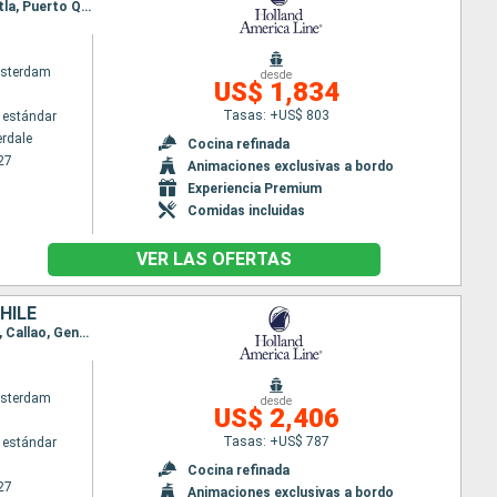
Itinerario : Fort Lauderdale, Aruba, Canal panama (Enter), Canal panama (Exit), Puntarenas, Acajutla, Puerto Quetzal, Acapulco, Puerto Vallarta, Cabo san Lucas, San Diego, Victoria, Vancouver
sterdam
desde
US$ 1,834
Tasas: +US$ 803
 estándar
erdale
Cocina refinada
27
Animaciones exclusivas a bordo
Experiencia Premium
Comidas incluidas
VER LAS OFERTAS
HILE
Itinerario : San Diego, Cabo san Lucas, Huatulco, Puerto Quetzal, Puntarenas, Manta, Chan Chan, Callao, General San Martin, Arica, Coquimbo, San antonio Chile
sterdam
desde
US$ 2,406
Tasas: +US$ 787
 estándar
Cocina refinada
27
Animaciones exclusivas a bordo