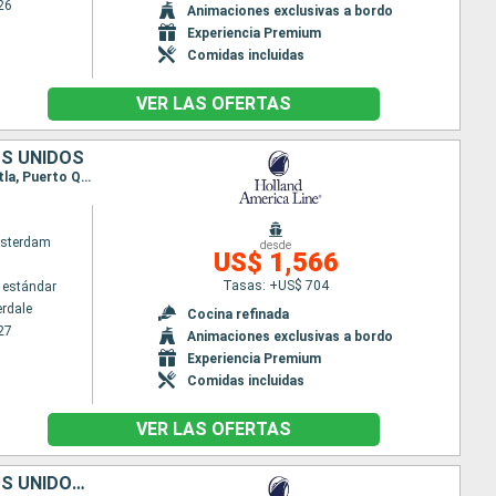
26
Animaciones exclusivas a bordo
Experiencia Premium
Comidas incluidas
VER LAS OFERTAS
OS UNIDOS
Itinerario : Fort Lauderdale, Aruba, Canal panama (Enter), Canal panama (Exit), Puntarenas, Acajutla, Puerto Quetzal, Acapulco, Puerto Vallarta, Cabo san Lucas, San Diego
sterdam
desde
US$ 1,566
Tasas: +US$ 704
 estándar
erdale
Cocina refinada
27
Animaciones exclusivas a bordo
Experiencia Premium
Comidas incluidas
VER LAS OFERTAS
ARUBA, PANAMÁ, COSTA RICA, SALVADOR, GUATEMALA, MÉXICO, ESTADOS UNIDOS, CANADÁ