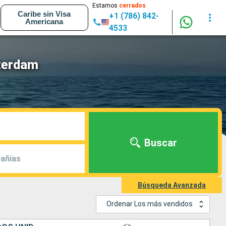
Estamos
cerrados
Caribe sin Visa
+1 (786) 842-
Americana
4533
terdam
Buscar
añías
Búsqueda Avanzada
Ordenar Los más vendidos