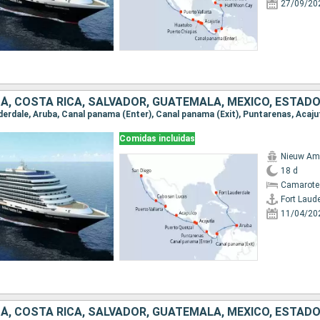
27/09/20
Á, COSTA RICA, SALVADOR, GUATEMALA, MÉXICO, ESTAD
Comidas incluidas
Nieuw Am
18 d
Camarote
Fort Laud
11/04/20