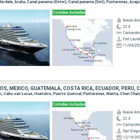
Comidas incluidas
Nieuw Am
22 d
Camarote
Fort Laud
11/04/20
S, MÉXICO, GUATEMALA, COSTA RICA, ECUADOR, PERÚ, C
Comidas incluidas
Nieuw Am
22 d
Camarote
San Diego
12/10/20