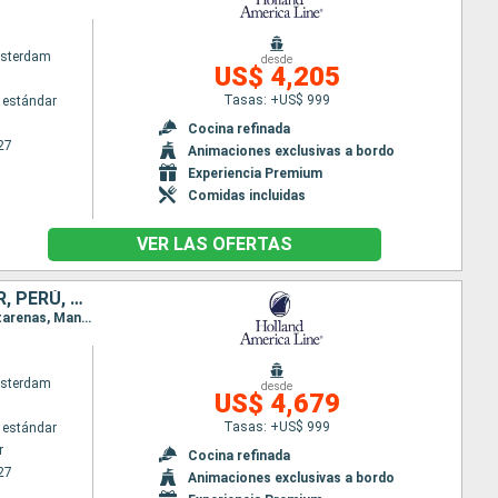
sterdam
desde
US$ 4,205
Tasas: +US$ 999
 estándar
Cocina refinada
27
Animaciones exclusivas a bordo
Experiencia Premium
Comidas incluidas
VER LAS OFERTAS
CANADÁ, ESTADOS UNIDOS, MÉXICO, GUATEMALA, COSTA RICA, ECUADOR, PERÚ, CHILE, ARGENTINA, ISLAS MALVINAS, URUGUAY
Itinerario : Vancouver, San Francisco, San Diego, Cabo san Lucas, Huatulco, Puerto Quetzal, Puntarenas, Manta, Chan Chan, Callao, General San Martin, Arica, Coquimbo, San antonio Chile, Puerto Montt, Puerto Chacabuco, Glaciar Pio X, Punta Arenas, Ushuaia, Puerto Argentino, Montevideo, Buenos Aires
sterdam
desde
US$ 4,679
Tasas: +US$ 999
 estándar
r
Cocina refinada
27
Animaciones exclusivas a bordo