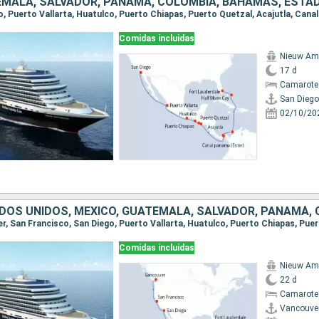
Comidas incluidas
Nieuw Am
17 d
Camarote
San Diego
02/10/20
Comidas incluidas
Nieuw Am
22 d
Camarote
Vancouve