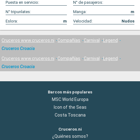
Puesta en servicio:
N° de pasajeros:
N° tripunlates:
Manga:
m
Eslora:
m
Velocidad:
Nudos
Cruceros www.cruceros.ni
Compañías
Carnival
Legend
Cruceros Croacia
Cruceros www.cruceros.ni
Compañías
Carnival
Legend
Cruceros Croacia
Barcos más populares
MSC World Europa
Icon of the Seas
Costa Toscana
Cruceros.ni
¿Quiénes somos?