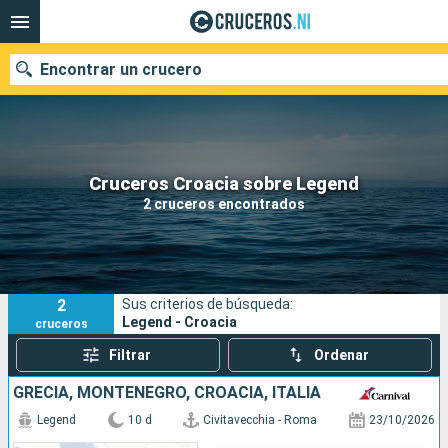
Encontrar un crucero
Nuestros destinos
Cruceros Croacia sobre Legend
2 cruceros encontrados
Fecha de salida
Puertos
Compañías
2
Sus criterios de búsqueda:
Buscar
Legend - Croacia
cruceros
Filtrar
Ordenar
GRECIA, MONTENEGRO, CROACIA, ITALIA
Legend
10 d
Civitavecchia - Roma
23/10/2026