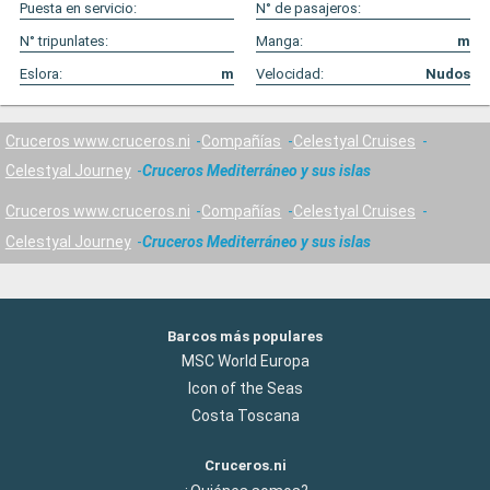
Puesta en servicio:
N° de pasajeros:
N° tripunlates:
Manga:
m
Eslora:
m
Velocidad:
Nudos
Cruceros www.cruceros.ni
Compañías
Celestyal Cruises
Celestyal Journey
Cruceros Mediterráneo y sus islas
Cruceros www.cruceros.ni
Compañías
Celestyal Cruises
Celestyal Journey
Cruceros Mediterráneo y sus islas
Barcos más populares
MSC World Europa
Icon of the Seas
Costa Toscana
Cruceros.ni