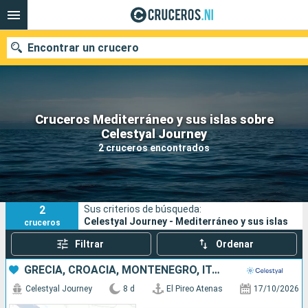
Encontrar un crucero
Cruceros Mediterráneo y sus islas sobre
Nuestros destinos
Celestyal Journey
2 cruceros encontrados
Fecha de salida
Puertos
Compañías
2
Sus criterios de búsqueda:
Buscar
Celestyal Journey - Mediterráneo y sus islas
cruceros
Filtrar
Ordenar
GRECIA, CROACIA, MONTENEGRO, ITALIA
Celestyal Journey
8 d
El Pireo Atenas
17/10/2026