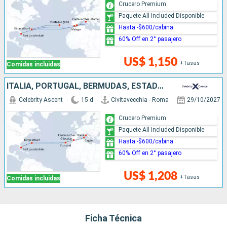
Crucero Premium
Paquete All Included Disponible
Hasta -$600/cabina
60% Off en 2° pasajero
US$ 1,150
+Tasas
Comidas incluidas
ITALIA, PORTUGAL, BERMUDAS, ESTADOS UNIDOS
Celebrity Ascent
15 d
Civitavecchia - Roma
29/10/2027
Crucero Premium
Paquete All Included Disponible
Hasta -$600/cabina
60% Off en 2° pasajero
US$ 1,208
+Tasas
Comidas incluidas
Ficha Técnica