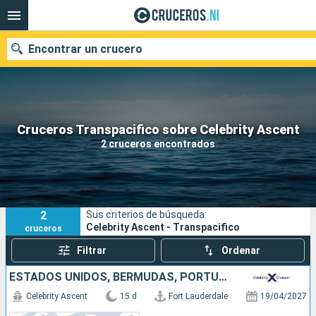
Encontrar un crucero
Nuestros destinos
Cruceros Transpacifico sobre Celebrity Ascent
2 cruceros encontrados
Fecha de salida
Puertos
Compañías
2
Sus criterios de búsqueda:
Buscar
Celebrity Ascent - Transpacifico
cruceros
Filtrar
Ordenar
ESTADOS UNIDOS, BERMUDAS, PORTUGAL, ESPAÑA, ITALIA
Celebrity Ascent
15 d
Fort Lauderdale
19/04/2027