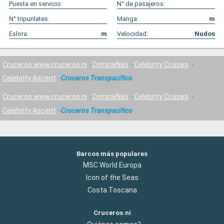
Puesta en servicio:
N° de pasajeros:
N° tripunlates:
Manga:
m
Eslora:
m
Velocidad:
Nudos
Cruceros www.cruceros.ni
Compañías
Celebrity Cruises
Celebrity Ascent
Cruceros Transpacifico
Cruceros www.cruceros.ni
Compañías
Celebrity Cruises
Celebrity Ascent
Cruceros Transpacifico
Barcos más populares
MSC World Europa
Icon of the Seas
Costa Toscana
Cruceros.ni