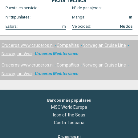
Ficha Técnica
Puesta en servicio:
N° de pasajeros:
N° tripunlates:
Manga:
m
Eslora:
m
Velocidad:
Nudos
Cruceros www.cruceros.ni
Compañías
Norwegian Cruise Line
Norwegian Viva
Cruceros Mediterráneo
Cruceros www.cruceros.ni
Compañías
Norwegian Cruise Line
Norwegian Viva
Cruceros Mediterráneo
Barcos más populares
MSC World Europa
Icon of the Seas
Costa Toscana
Cruceros.ni