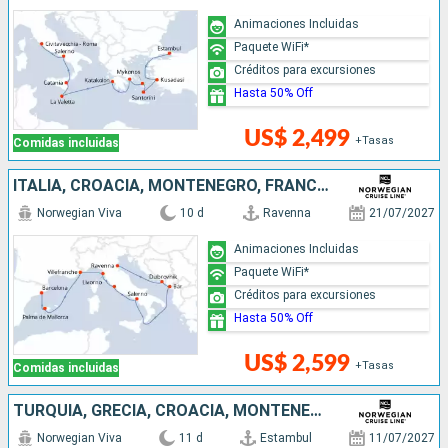
Animaciones Incluidas
Paquete WiFi*
Créditos para excursiones
Hasta 50% Off
US$ 2,499
+Tasas
Comidas incluidas
ITALIA, CROACIA, MONTENEGRO, FRANCIA, ESPAÑA
Norwegian Viva
10 d
Ravenna
21/07/2027
Animaciones Incluidas
Paquete WiFi*
Créditos para excursiones
Hasta 50% Off
US$ 2,599
+Tasas
Comidas incluidas
TURQUÍA, GRECIA, CROACIA, MONTENEGRO, ITALIA
Norwegian Viva
11 d
Estambul
11/07/2027