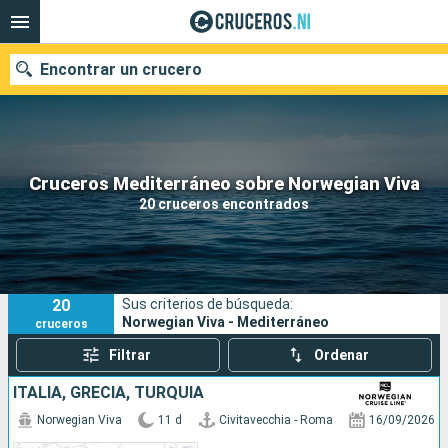
Encontrar un crucero
Nuestros destinos
Cruceros Mediterráneo sobre Norwegian Viva
20 cruceros encontrados
Fecha de salida
Puertos
Compañías
20
Sus criterios de búsqueda:
Buscar
Norwegian Viva - Mediterráneo
cruceros
Filtrar
Ordenar
ITALIA, GRECIA, TURQUÍA
Norwegian Viva
11 d
Civitavecchia - Roma
16/09/2026