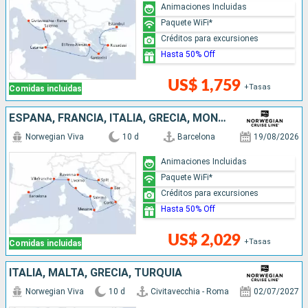
Animaciones Incluidas
Paquete WiFi*
Créditos para excursiones
Hasta 50% Off
US$ 1,759
+Tasas
Comidas incluidas
ESPAÑA, FRANCIA, ITALIA, GRECIA, MONTENEGRO, CROACIA
Norwegian Viva
10 d
Barcelona
19/08/2026
Animaciones Incluidas
Paquete WiFi*
Créditos para excursiones
Hasta 50% Off
US$ 2,029
+Tasas
Comidas incluidas
ITALIA, MALTA, GRECIA, TURQUÍA
Norwegian Viva
10 d
Civitavecchia - Roma
02/07/2027