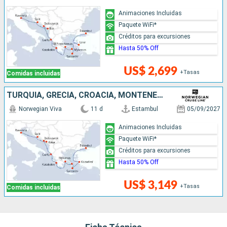
Animaciones Incluidas
Paquete WiFi*
Créditos para excursiones
Hasta 50% Off
US$ 2,699
+Tasas
Comidas incluidas
TURQUÍA, GRECIA, CROACIA, MONTENEGRO, ITALIA
Norwegian Viva
11 d
Estambul
05/09/2027
Animaciones Incluidas
Paquete WiFi*
Créditos para excursiones
Hasta 50% Off
US$ 3,149
+Tasas
Comidas incluidas