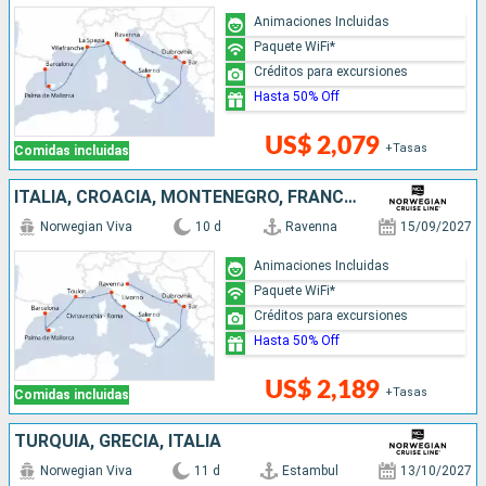
Animaciones Incluidas
Paquete WiFi*
Créditos para excursiones
Hasta 50% Off
US$ 2,079
+Tasas
Comidas incluidas
ITALIA, CROACIA, MONTENEGRO, FRANCIA, ESPAÑA
Norwegian Viva
10 d
Ravenna
15/09/2027
Animaciones Incluidas
Paquete WiFi*
Créditos para excursiones
Hasta 50% Off
US$ 2,189
+Tasas
Comidas incluidas
TURQUÍA, GRECIA, ITALIA
Norwegian Viva
11 d
Estambul
13/10/2027