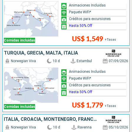
Animaciones Incluidas
Paquete WiFi*
Créditos para excursiones
Hasta 50% Off
US$ 1,549
+Tasas
Comidas incluidas
TURQUÍA, GRECIA, MALTA, ITALIA
Norwegian Viva
10 d
Estambul
07/09/2026
Animaciones Incluidas
Paquete WiFi*
Créditos para excursiones
Hasta 50% Off
US$ 1,779
+Tasas
Comidas incluidas
ITALIA, CROACIA, MONTENEGRO, FRANCIA, ESPAÑA
Norwegian Viva
10 d
Ravenna
05/10/2026