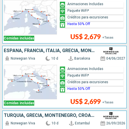
Animaciones Incluidas
Paquete WiFi*
Créditos para excursiones
Hasta 50% Off
US$ 2,679
+Tasas
Comidas incluidas
ESPAÑA, FRANCIA, ITALIA, GRECIA, MONTENEGRO, CROACIA
Norwegian Viva
10 d
Barcelona
04/06/2027
Animaciones Incluidas
Paquete WiFi*
Créditos para excursiones
Hasta 50% Off
US$ 2,699
+Tasas
Comidas incluidas
TURQUÍA, GRECIA, MONTENEGRO, CROACIA, ITALIA
Norwegian Viva
10 d
Estambul
26/09/2026