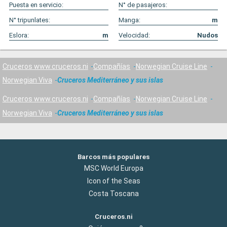
Puesta en servicio:
N° de pasajeros:
N° tripunlates:
Manga:
m
Eslora:
m
Velocidad:
Nudos
Cruceros www.cruceros.ni
Compañías
Norwegian Cruise Line
Norwegian Viva
Cruceros Mediterráneo y sus islas
Cruceros www.cruceros.ni
Compañías
Norwegian Cruise Line
Norwegian Viva
Cruceros Mediterráneo y sus islas
Barcos más populares
MSC World Europa
Icon of the Seas
Costa Toscana
Cruceros.ni