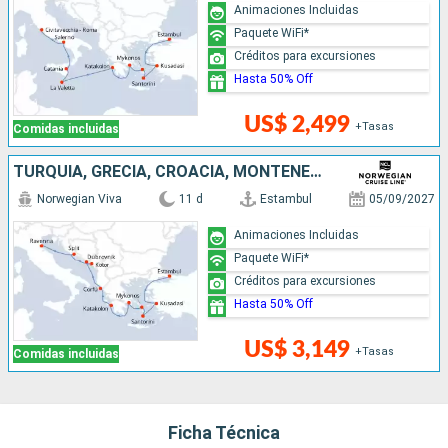
Animaciones Incluidas
Paquete WiFi*
Créditos para excursiones
Hasta 50% Off
US$ 2,499
+Tasas
Comidas incluidas
TURQUÍA, GRECIA, CROACIA, MONTENEGRO, ITALIA
Norwegian Viva
11 d
Estambul
05/09/2027
Animaciones Incluidas
Paquete WiFi*
Créditos para excursiones
Hasta 50% Off
US$ 3,149
+Tasas
Comidas incluidas
Ficha Técnica