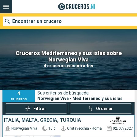
Encontrar un crucero
Cruceros Mediterráneo y sus islas sobre
Nuestros destinos
Norwegian Viva
4 cruceros encontrados
Fecha de salida
Puertos
Compañías
4
Sus criterios de búsqueda:
Buscar
Norwegian Viva - Mediterráneo y sus islas
cruceros
Filtrar
Ordenar
ITALIA, MALTA, GRECIA, TURQUÍA
Norwegian Viva
10 d
Civitavecchia - Roma
02/07/2027