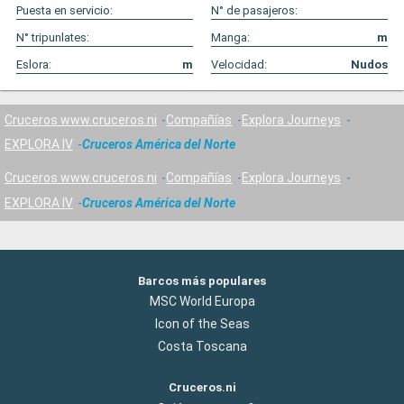
Puesta en servicio:
N° de pasajeros:
N° tripunlates:
Manga:
m
Eslora:
m
Velocidad:
Nudos
Cruceros www.cruceros.ni
Compañías
Explora Journeys
EXPLORA IV
Cruceros América del Norte
Cruceros www.cruceros.ni
Compañías
Explora Journeys
EXPLORA IV
Cruceros América del Norte
Barcos más populares
MSC World Europa
Icon of the Seas
Costa Toscana
Cruceros.ni