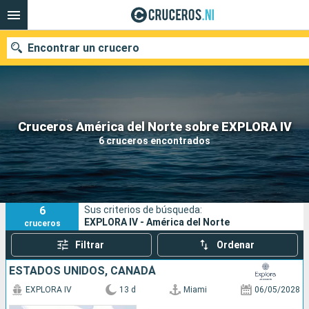
Encontrar un crucero
Nuestros destinos
Cruceros América del Norte sobre EXPLORA IV
6 cruceros encontrados
Fecha de salida
Puertos
Compañías
6
Sus criterios de búsqueda:
Buscar
EXPLORA IV - América del Norte
cruceros
Filtrar
Ordenar
ESTADOS UNIDOS, CANADÁ
EXPLORA IV
13 d
Miami
06/05/2028