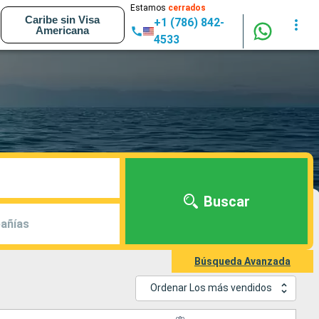
Estamos
cerrados
Caribe sin Visa
+1 (786) 842-
Americana
4533
Buscar
añías
Búsqueda Avanzada
Ordenar Los más vendidos