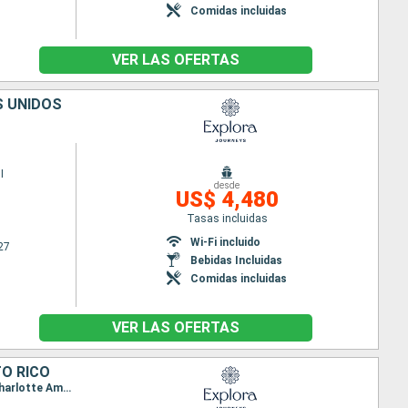
Comidas incluidas
VER LAS OFERTAS
S UNIDOS
I
desde
US$ 4,480
Tasas incluidas
Wi-Fi incluido
27
Bebidas Incluidas
Comidas incluidas
VER LAS OFERTAS
TO RICO
Itinerario : Miami, Puerto Plata, Isla Catalina, Saint John's, San Juan, Basse-Terre (Guadalupe), Charlotte Amalie, San Juan