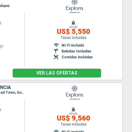
 Miami
I
desde
US$ 5,550
Tasas incluidas
Wi-Fi incluido
27
Bebidas Incluidas
Comidas incluidas
VER LAS OFERTAS
ANCIA
Itinerario : Miami, Saint John's, Terre de Haut, Philipsburg, San Juan, Basse-Terre (Guadalupe), Road Town, Gustavia, Miami
I
desde
US$ 9,560
Tasas incluidas
Wi-Fi incluido