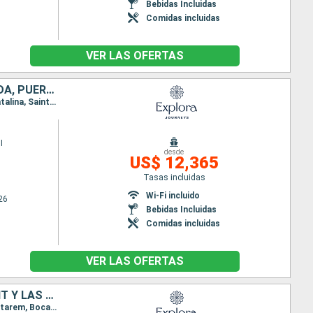
Bebidas Incluidas
Comidas incluidas
VER LAS OFERTAS
FRANCIA, ESTADOS UNIDOS, REPÚBLICA DOMINICANA, ANTIGUA Y BARBUDA, PUERTO RICO
Itinerario : San Juan, Basse-Terre (Guadalupe), Road Town, Gustavia, Miami, Puerto Plata, Isla Catalina, Saint John's, San Juan, Basse-Terre (Guadalupe), Charlotte Amalie, San Juan
I
desde
US$ 12,365
Tasas incluidas
Wi-Fi incluido
26
Bebidas Incluidas
Comidas incluidas
VER LAS OFERTAS
FRANCIA, TRINIDAD Y TOBAGO, BRASIL, ANTIGUA Y BARBUDA, SAN VINCENT Y LAS GRANADINAS, BARBADOS, SANTA LUCIA, PUERTO RICO
Itinerario : San Juan, Gustavia, Saint-Pierre (Martinique), Bridgetown, Port of Spain, Macapa, Santarem, Boca da Valeria, Manaus, Parintins, , Macapa, Île du Diable, Bequia, Bridgetown, Castries, Gustavia, Basse-Terre (Guadalupe), San Juan