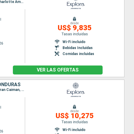
Itinerario : Miami, Puerto Plata, Isla Catalina, Saint John's, San Juan, Basse-Terre (Guadalupe), Charlotte Amalie, San Juan, Philipsburg, Saint John's, Little Bay, Road Town, Miami
I
desde
US$ 9,835
Tasas incluidas
Wi-Fi incluido
26
Bebidas Incluidas
Comidas incluidas
VER LAS OFERTAS
HONDURAS
Itinerario : Miami, Willemstad(Curaçao), Oranjestad (Aruba), Santa Marta, Cartagena de Indias, Gran Caiman, Miami, Cozumel, Costa Maya, Santo Tomas, Belice, Roatan, Miami
I
desde
US$ 10,275
Tasas incluidas
Wi-Fi incluido
26