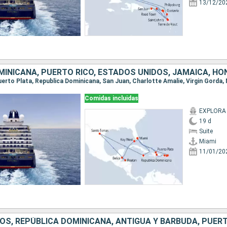
13/12/20
Comidas incluidas
EXPLORA 
19 d
Suite
Miami
11/01/20