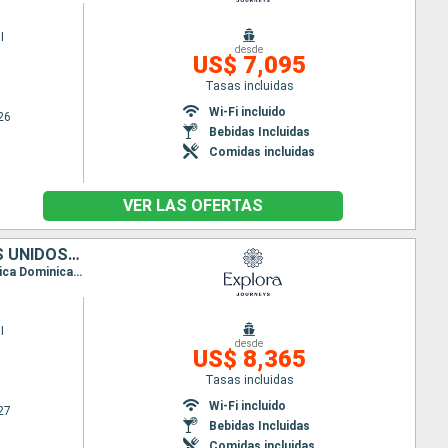
I
desde
US$ 7,095
Tasas incluidas
Wi-Fi incluido
26
Bebidas Incluidas
Comidas incluidas
VER LAS OFERTAS
PUERTO RICO, SAN MARTÍN, ANTIGUA Y BARBUDA, REINO UNIDO, ESTADOS UNIDOS, REPÚBLICA DOMINICANA
Itinerario : San Juan, Philipsburg, Saint John's, Little Bay, Road Town, Miami, Puerto Plata, Republica Dominicana, San Juan, Charlotte Amalie, Virgin Gorda, Miami
I
desde
US$ 8,365
Tasas incluidas
Wi-Fi incluido
27
Bebidas Incluidas
Comidas incluidas