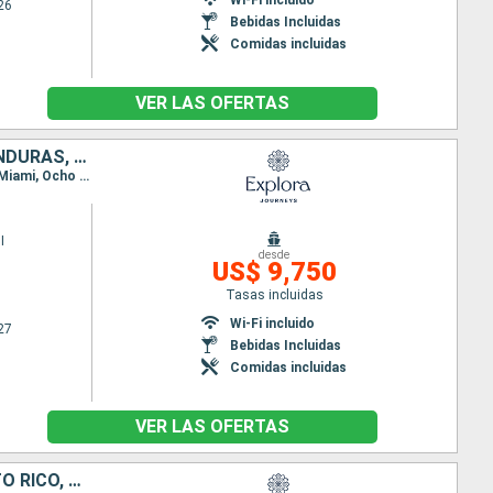
26
Bebidas Incluidas
Comidas incluidas
VER LAS OFERTAS
REPÚBLICA DOMINICANA, PUERTO RICO, ESTADOS UNIDOS, JAMAICA, HONDURAS, BELICE
Itinerario : Miami, Puerto Plata, Republica Dominicana, San Juan, Charlotte Amalie, Virgin Gorda, Miami, Ocho Rios, Santo Tomas, Roatan, Belice, Key West, Miami
I
desde
US$ 9,750
Tasas incluidas
Wi-Fi incluido
27
Bebidas Incluidas
Comidas incluidas
VER LAS OFERTAS
ESTADOS UNIDOS, REPÚBLICA DOMINICANA, ANTIGUA Y BARBUDA, PUERTO RICO, SAN MARTÍN, REINO UNIDO