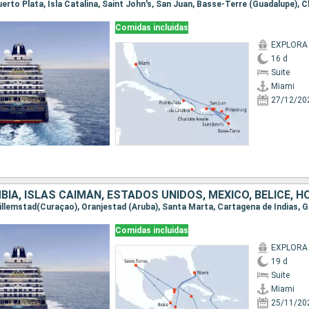
Comidas incluidas
EXPLORA 
16 d
Suite
Miami
27/12/20
IA, ISLAS CAIMÁN, ESTADOS UNIDOS, MÉXICO, BELICE, 
Comidas incluidas
EXPLORA 
19 d
Suite
Miami
25/11/20