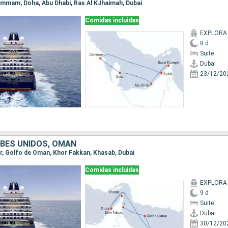
 Dammam, Doha, Abu Dhabi, Ras Al KJhaimah, Dubai
Comidas incluidas
EXPLORA 
8 d
Suite
Dubai
23/12/20
BES UNIDOS, OMAN
Sur, Golfo de Oman, Khor Fakkan, Khasab, Dubai
Comidas incluidas
EXPLORA 
9 d
Suite
Dubai
30/12/20