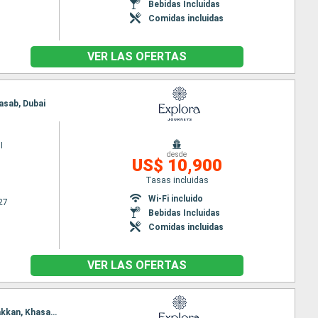
Bebidas Incluidas
Comidas incluidas
VER LAS OFERTAS
asab, Dubai
I
desde
US$ 10,900
Tasas incluidas
Wi-Fi incluido
27
Bebidas Incluidas
Comidas incluidas
VER LAS OFERTAS
Itinerario : Dubai, Dammam, Doha, Abu Dhabi, Ras Al KJhaimah, Dubai, Sur, Golfo de Oman, Khor Fakkan, Khasab, Dubai