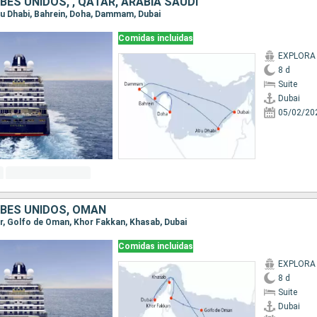
ES UNIDOS, , QATAR, ARABIA SAUDÍ
Abu Dhabi, Bahrein, Doha, Dammam, Dubai
Comidas incluidas
EXPLORA 
8 d
Suite
Dubai
05/02/20
BES UNIDOS, OMAN
Sur, Golfo de Oman, Khor Fakkan, Khasab, Dubai
Comidas incluidas
EXPLORA 
8 d
Suite
Dubai