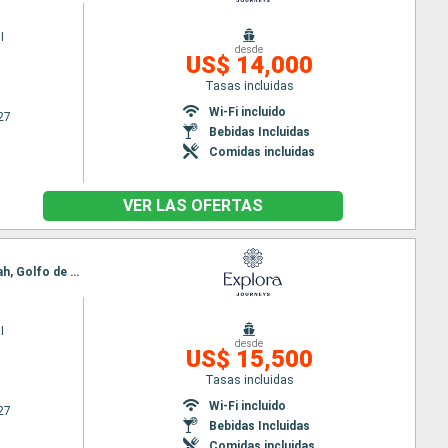
I
desde
US$ 14,000
Tasas incluidas
Wi-Fi incluido
27
Bebidas Incluidas
Comidas incluidas
VER LAS OFERTAS
Itinerario : Djedda, Safaga, Sokhna, Sharm El Sheikh, Aqaba, Djedda, Jabal Alsabaya, Jazan, Salaalah, Golfo de Oman, Khor Fakkan, Khasab, Dubai
I
desde
US$ 15,500
Tasas incluidas
Wi-Fi incluido
27
Bebidas Incluidas
Comidas incluidas