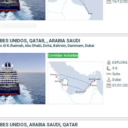
16/12/20
ES UNIDOS, QATAR, , ARABIA SAUDÍ
 Ras Al KJhaimah, Abu Dhabi, Doha, Bahrein, Dammam, Dubai
Comidas incluidas
EXPLORA 
9 d
Suite
Dubai
07/01/20
BES UNIDOS, ARABIA SAUDÍ, QATAR