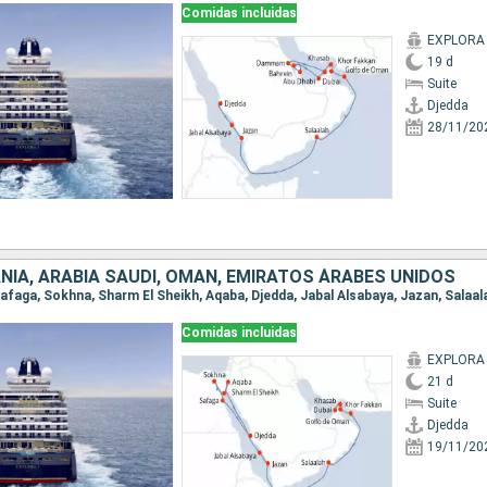
Comidas incluidas
EXPLORA 
19 d
Suite
Djedda
28/11/20
NIA, ARABIA SAUDÍ, OMAN, EMIRATOS ÁRABES UNIDOS
Comidas incluidas
EXPLORA 
21 d
Suite
Djedda
19/11/20