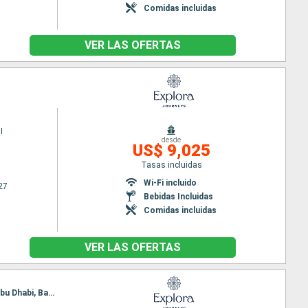
Comidas incluidas
VER LAS OFERTAS
I
desde
US$ 9,025
Tasas incluidas
Wi-Fi incluido
27
Bebidas Incluidas
Comidas incluidas
VER LAS OFERTAS
Itinerario : Djedda, Jabal Alsabaya, Jazan, Salaalah, Golfo de Oman, Khor Fakkan, Khasab, Dubai, Abu Dhabi, Bahrein, Doha, Dammam, Dubai