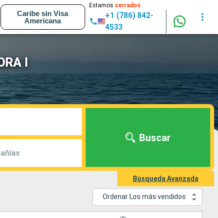
Estamos
cerrados
Caribe sin Visa
+1 (786) 842-
Americana
4533
ORA I
Buscar
añías
Búsqueda Avanzada
Ordenar Los más vendidos