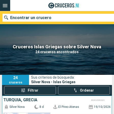
Encontrar un crucero
Nuestros destinos
Cruceros Islas Griegas sobre Silver Nova
24 cruceros encontrados
Fecha de salida
Puertos
Compañías
24
Sus criterios de búsqueda:
Buscar
Silver Nova - Islas Griegas
cruceros
Filtrar
Ordenar
TURQUÍA, GRECIA
Silver Nova
8 d
El Pireo Atenas
19/10/2026