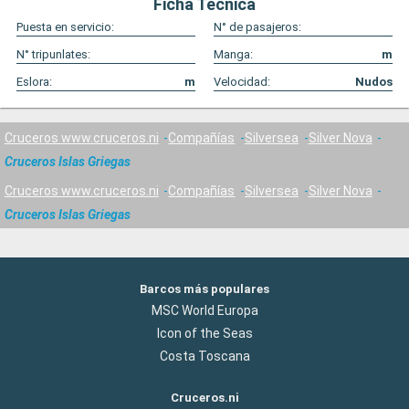
Ficha Técnica
Puesta en servicio:
N° de pasajeros:
N° tripunlates:
Manga:
m
Eslora:
m
Velocidad:
Nudos
Cruceros www.cruceros.ni
Compañías
Silversea
Silver Nova
Cruceros Islas Griegas
Cruceros www.cruceros.ni
Compañías
Silversea
Silver Nova
Cruceros Islas Griegas
Barcos más populares
MSC World Europa
Icon of the Seas
Costa Toscana
Cruceros.ni