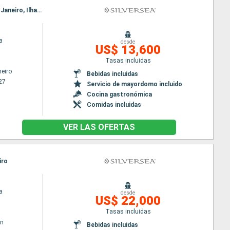
Itinerario : Rio de Janeiro, Ilhabella, Porto Belo, Punta del Este, Montevideo, Buenos Aires, Rio de Janeiro, Ilhabella, Porto Belo, Punta del Este, Montevideo, Buenos Aires
a
desde
US$ 13,600
Tasas incluidas
neiro
Bebidas incluidas
27
Servicio de mayordomo incluido
Cocina gastronómica
Comidas incluidas
VER LAS OFERTAS
iro
a
desde
US$ 22,000
Tasas incluidas
wn
Bebidas incluidas