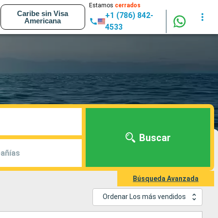
Estamos
cerrados
Caribe sin Visa
+1 (786) 842-
Americana
4533
Buscar
añías
Búsqueda Avanzada
Ordenar Los más vendidos