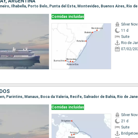
AY, ARGENTINA
Comidas incluidas
Silver Nov
11 d
Suite
Rio de Ja
07/02/20
ADOS
own, Parintins, Manaus, Boca da Valeria, Recife, Salvador de Bahia, Rio de Jane
Comidas incluidas
Silver Nov
21 d
Suite
Bridgeto