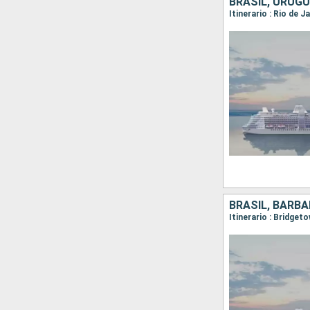
BRASIL, URUGU
BRASIL, BARB
Itinerario : Bridget