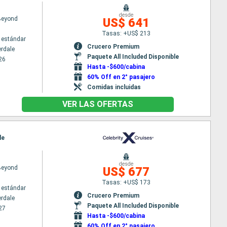
desde
 Beyond
US$ 641
Tasas: +US$ 213
 estándar
Crucero Premium
erdale
Paquete All Included Disponible
26
Hasta -$600/cabina
60% Off en 2° pasajero
Comidas incluidas
VER LAS OFERTAS
le
desde
 Beyond
US$ 677
Tasas: +US$ 173
 estándar
Crucero Premium
erdale
Paquete All Included Disponible
27
Hasta -$600/cabina
60% Off en 2° pasajero