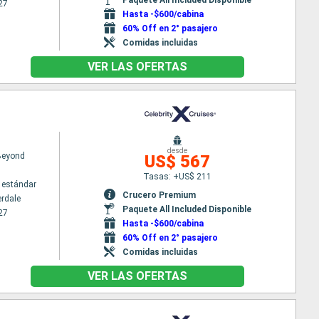
27
Hasta -$600/cabina
60% Off en 2° pasajero
Comidas incluidas
VER LAS OFERTAS
desde
 Beyond
US$ 567
Tasas: +US$ 211
 estándar
Crucero Premium
erdale
Paquete All Included Disponible
27
Hasta -$600/cabina
60% Off en 2° pasajero
Comidas incluidas
VER LAS OFERTAS