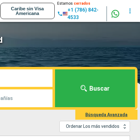
Estamos
cerrados
Caribe sin Visa
+1 (786) 842-
Americana
4533
d
Buscar
añías
Búsqueda Avanzada
Ordenar Los más vendidos