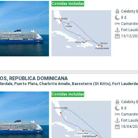
Comidas incluidas
Celebrity
8 d
Camarote
Fort Laud
13/12/20
OS, REPÚBLICA DOMINICANA
uderdale, Puerto Plata, Charlotte Amalie, Basseterre (St Kitts), Fort Lauderda
Comidas incluidas
Celebrity
8 d
Camarote
Fort Laud
18/04/20