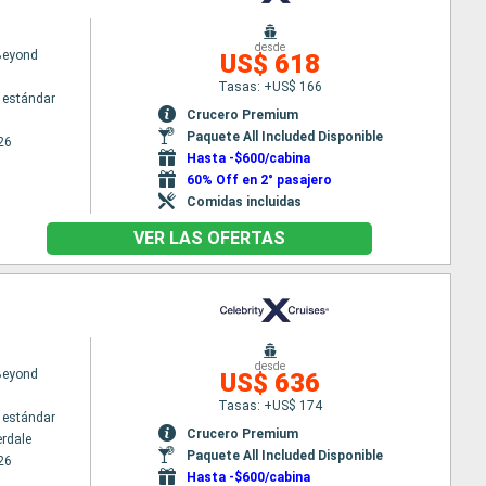
desde
 Beyond
US$ 618
Tasas: +US$ 166
 estándar
Crucero Premium
Paquete All Included Disponible
26
Hasta -$600/cabina
60% Off en 2° pasajero
Comidas incluidas
VER LAS OFERTAS
desde
 Beyond
US$ 636
Tasas: +US$ 174
 estándar
Crucero Premium
erdale
Paquete All Included Disponible
26
Hasta -$600/cabina