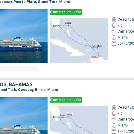
Cococay, Puerto Plata, Grand Turk, Miami
Comidas incluidas
Celebrity
7 d
Camarote
Miami
03/10/20
DOS, BAHAMAS
Grand Turk, Cococay, Bimini, Miami
Comidas incluidas
Celebrity
7 d
Camarote
Miami
17/10/20