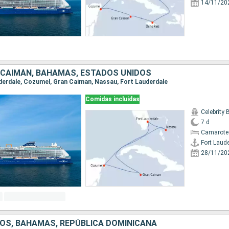
14/11/20
S CAIMÁN, BAHAMAS, ESTADOS UNIDOS
auderdale, Cozumel, Gran Caiman, Nassau, Fort Lauderdale
Comidas incluidas
Celebrity
7 d
Camarote
Fort Laud
28/11/20
OS, BAHAMAS, REPÚBLICA DOMINICANA