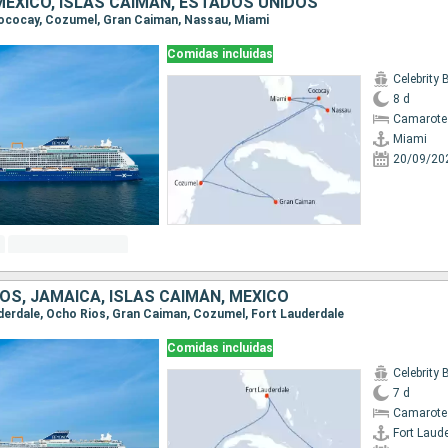
ÉXICO, ISLAS CAIMÁN, ESTADOS UNIDOS
 Cococay, Cozumel, Gran Caiman, Nassau, Miami
Comidas incluidas
Celebrity
8 d
Camarote
Miami
20/09/20
OS, JAMAICA, ISLAS CAIMÁN, MÉXICO
auderdale, Ocho Rios, Gran Caiman, Cozumel, Fort Lauderdale
Comidas incluidas
Celebrity
7 d
Camarote
Fort Laud