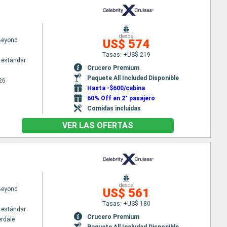
desde
 Beyond
US$ 574
Tasas: +US$ 219
 estándar
Crucero Premium
Paquete All Included Disponible
26
Hasta -$600/cabina
60% Off en 2° pasajero
Comidas incluidas
VER LAS OFERTAS
desde
 Beyond
US$ 561
Tasas: +US$ 180
 estándar
Crucero Premium
erdale
Paquete All Included Disponible