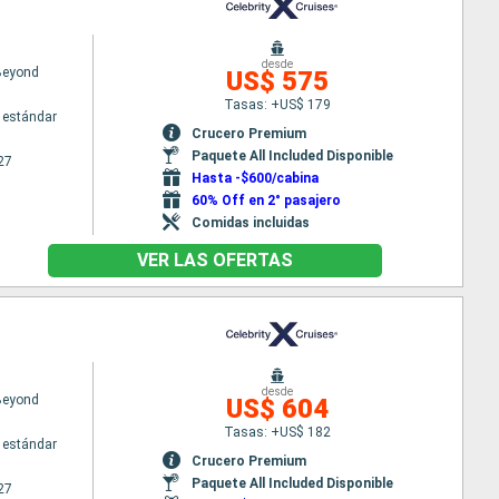
desde
 Beyond
US$ 575
Tasas: +US$ 179
 estándar
Crucero Premium
Paquete All Included Disponible
27
Hasta -$600/cabina
60% Off en 2° pasajero
Comidas incluidas
VER LAS OFERTAS
desde
 Beyond
US$ 604
Tasas: +US$ 182
 estándar
Crucero Premium
Paquete All Included Disponible
27