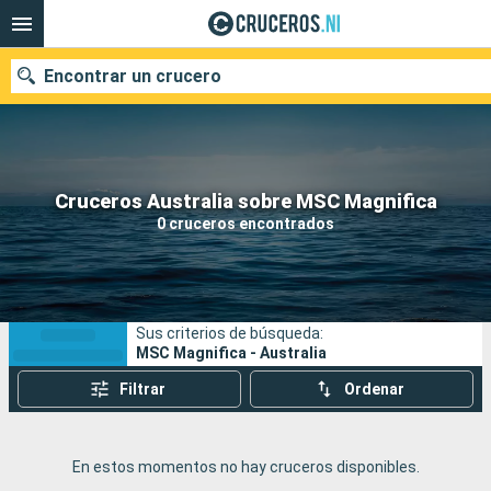
Encontrar un crucero
Nuestros destinos
Cruceros Australia sobre MSC Magnifica
0 cruceros encontrados
Fecha de salida
Puertos
Compañías
Sus criterios de búsqueda:
Buscar
MSC Magnifica - Australia
Filtrar
Ordenar
En estos momentos no hay cruceros disponibles.