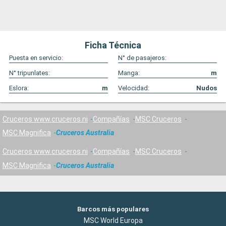
Ficha Técnica
Puesta en servicio:
N° de pasajeros:
N° tripunlates:
Manga:
m
Eslora:
m
Velocidad:
Nudos
Cruceros www.cruceros.ni
Compañías
MSC Cruceros
MSC Magnifica
Cruceros Australia
Cruceros www.cruceros.ni
Compañías
MSC Cruceros
MSC Magnifica
Cruceros Australia
Barcos más populares
MSC World Europa