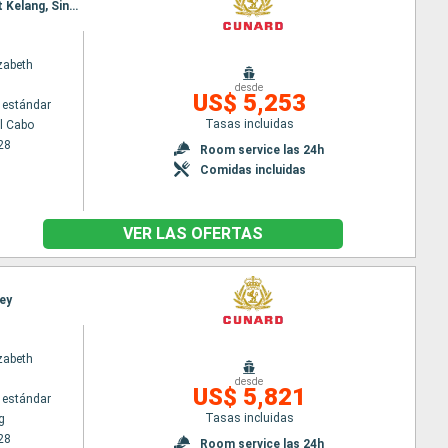
Itinerario : Ciudad del Cabo, Puerto Elizabeth, Durban, Isla de la Reunion, Ile Maurice, Penang, Port Kelang, Singapur, Hong Kong
zabeth
desde
US$ 5,253
 estándar
Tasas incluidas
l Cabo
28
Room service las 24h
Comidas incluidas
VER LAS OFERTAS
ney
zabeth
desde
US$ 5,821
 estándar
Tasas incluidas
g
28
Room service las 24h