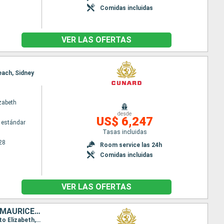
Comidas incluidas
VER LAS OFERTAS
each, Sidney
zabeth
desde
US$ 6,247
 estándar
Tasas incluidas
28
Room service las 24h
Comidas incluidas
VER LAS OFERTAS
REINO UNIDO, PORTUGAL, SAN VINCENT Y LAS GRANADINAS, SUDAFRICA, MAURICE, MALASIA, SINGAPUR
Itinerario : Southampton, Lisboa, Santa Cruz de Tenerife, Santo Vincente, Ciudad del Cabo, Puerto Elizabeth, Durban, Isla de la Reunion, Ile Maurice, Penang, Port Kelang, Singapur