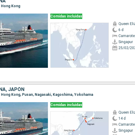
INA
r, Hong Kong
Comidas incluidas
Queen Eli
6 d
Camarote
Singapur
25/02/20
NA, JAPÓN
ur, Hong Kong, Pusan, Nagasaki, Kagoshima, Yokohama
Comidas incluidas
Queen Eli
14 d
Camarote
Singapur