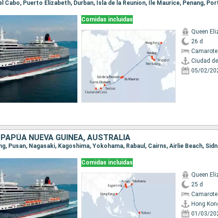
Comidas incluidas
Queen Eli
26 d
Camarote
Ciudad de
05/02/20
 PAPÚA NUEVA GUINEA, AUSTRALIA
ong, Pusan, Nagasaki, Kagoshima, Yokohama, Rabaul, Cairns, Airlie Beach, Sid
Comidas incluidas
Queen Eli
25 d
Camarote
Hong Kon
01/03/20