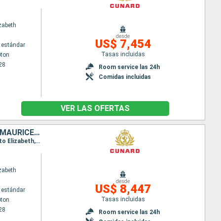
zabeth
desde
US$ 7,454
 estándar
Tasas incluidas
ton
28
Room service las 24h
Comidas incluidas
VER LAS OFERTAS
REINO UNIDO, PORTUGAL, SAN VINCENT Y LAS GRANADINAS, SUDAFRICA, MAURICE, MALASIA, SINGAPUR, CHINA
Itinerario : Southampton, Lisboa, Santa Cruz de Tenerife, Santo Vincente, Ciudad del Cabo, Puerto Elizabeth, Durban, Isla de la Reunion, Ile Maurice, Penang, Port Kelang, Singapur, Hong Kong
zabeth
desde
US$ 8,447
 estándar
Tasas incluidas
ton
28
Room service las 24h