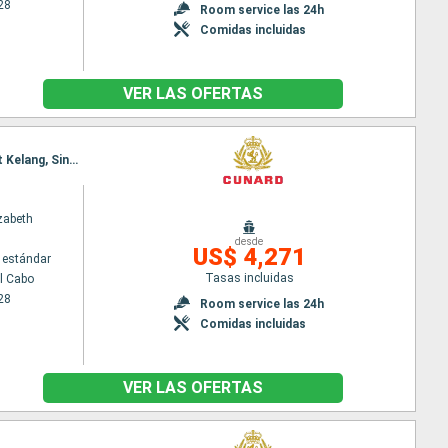
28
Room service las 24h
Comidas incluidas
VER LAS OFERTAS
Itinerario : Ciudad del Cabo, Puerto Elizabeth, Durban, Isla de la Reunion, Ile Maurice, Penang, Port Kelang, Singapur
zabeth
desde
US$ 4,271
 estándar
Tasas incluidas
l Cabo
28
Room service las 24h
Comidas incluidas
VER LAS OFERTAS