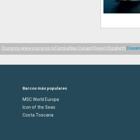
Cruceros www.cruceros.ni
Compañías
Cunard
Queen Elizabeth
Crucer
Barcos más populares
MSC World Europa
Icon of the Seas
Costa Toscana