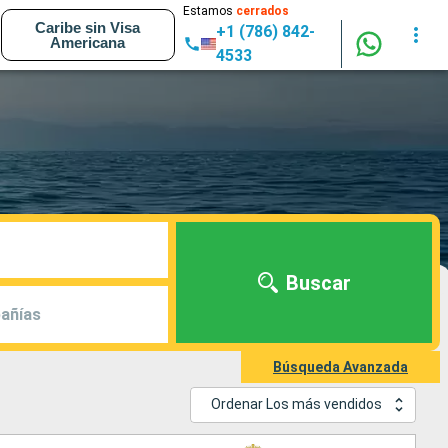
Estamos
cerrados
Caribe sin Visa
+1 (786) 842-
Americana
4533
Buscar
añías
Búsqueda Avanzada
Ordenar Los más vendidos