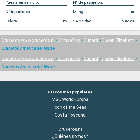
Puesta en servicio:
N° de pasajeros:
N° tripunlates:
Manga:
m
Eslora:
m
Velocidad:
Nudos
Cruceros www.cruceros.ni
Compañías
Cunard
Queen Elizabeth
Cruceros América del Norte
Cruceros www.cruceros.ni
Compañías
Cunard
Queen Elizabeth
Cruceros América del Norte
Barcos más populares
MSC World Europa
Icon of the Seas
Costa Toscana
Cruceros.ni
¿Quiénes somos?