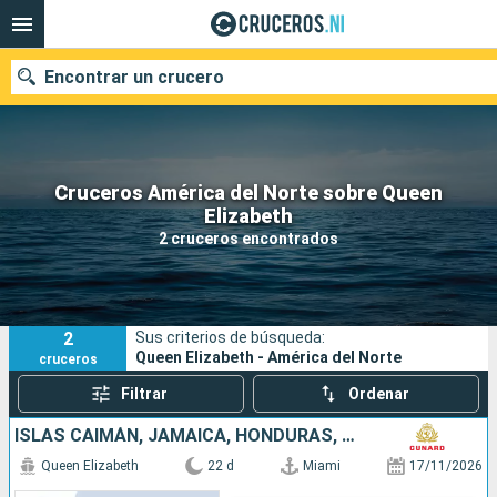
Encontrar un crucero
Cruceros América del Norte sobre Queen
Nuestros destinos
Elizabeth
2 cruceros encontrados
Fecha de salida
Puertos
Compañías
2
Sus criterios de búsqueda:
Buscar
Queen Elizabeth - América del Norte
cruceros
Filtrar
Ordenar
ISLAS CAIMÁN, JAMAICA, HONDURAS, PUERTO RICO, SAN MARTÍN, BARBADOS, SANTA LUCIA, MÉXICO, ESTADOS UNIDOS, ANTIGUA Y BARBUDA
Queen Elizabeth
22 d
Miami
17/11/2026