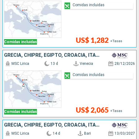
Comidas incluidas
US$ 1,282
+Tasas
Comidas incluidas
GRECIA, CHIPRE, EGIPTO, CROACIA, ITALIA
MSC Lirica
13 d
Venecia
28/12/2026
Comidas incluidas
US$ 2,065
+Tasas
Comidas incluidas
GRECIA, CHIPRE, EGIPTO, CROACIA, ITALIA
MSC Lirica
14 d
Bari
13/03/2027