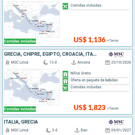
Comidas incluidas
US$ 1,136
+Tasas
Comidas incluidas
GRECIA, CHIPRE, EGIPTO, CROACIA, ITALIA
MSC Lirica
13 d
Ancona
23/10/2026
Niños Gratis
Oferta en paquete de bebidas
Comidas incluidas
US$ 1,823
+Tasas
Comidas incluidas
ITALIA, GRECIA
MSC Lirica
3 d
Bari
09/01/2027