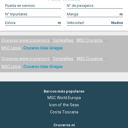
Puesta en servicio:
N° de pasajeros:
N° tripunlates:
Manga:
m
Eslora:
m
Velocidad:
Nudos
Cruceros www.cruceros.ni
Compañías
MSC Cruceros
MSC Lirica
Cruceros Islas Griegas
Cruceros www.cruceros.ni
Compañías
MSC Cruceros
MSC Lirica
Cruceros Islas Griegas
Barcos más populares
MSC World Europa
Icon of the Seas
Costa Toscana
Cruceros.ni