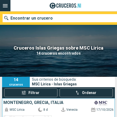
Encontrar un crucero
Nuestros destinos
Cruceros Islas Griegas sobre MSC Lirica
14 cruceros encontrados
Fecha de salida
Puertos
Compañías
14
Sus criterios de búsqueda:
Buscar
MSC Lirica - Islas Griegas
cruceros
Filtrar
Ordenar
MONTENEGRO, GRECIA, ITALIA
MSC Lirica
8 d
Venecia
17/10/2026