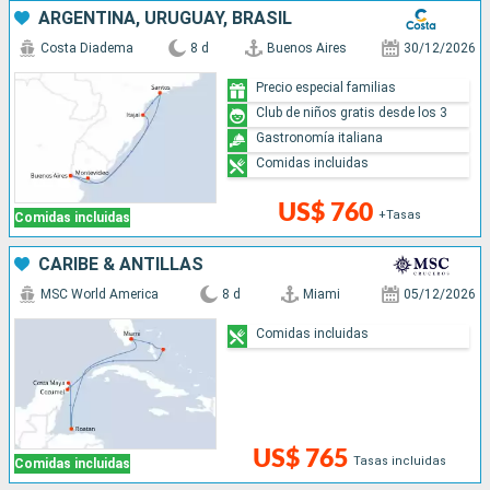
ARGENTINA, URUGUAY, BRASIL
Costa Diadema
8 d
Buenos Aires
30/12/2026
Precio especial familias
Club de niños gratis desde los 3
Gastronomía italiana
Comidas incluidas
US$ 760
+Tasas
Comidas incluidas
CARIBE & ANTILLAS
MSC World America
8 d
Miami
05/12/2026
Comidas incluidas
US$ 765
Tasas incluidas
Comidas incluidas