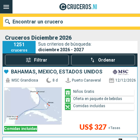
Encontrar un crucero
Cruceros Diciembre 2026
1251
Sus criterios de búsqueda:
diciembre 2026 - 2027
cruceros
Nuestros destinos
Filtrar
Ordenar
Fecha de salida
BAHAMAS, MÉXICO, ESTADOS UNIDOS
MSC Grandiosa
8 d
Puerto Canaveral
12/12/2026
Puertos
Compañías
Niños Gratis
Oferta en paquete de bebidas
Buscar
Comidas incluidas
US$ 327
+Tasas
Comidas incluidas