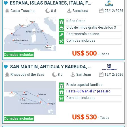
ESPAÑA, ISLAS BALEARES, ITALIA, FRANCIA
Costa Toscana
8 d
Barcelona
07/12/2026
Niños Gratis
Club de niños gratis desde los 3
Gastronomía italiana
Comidas incluidas
US$ 500
+Tasas
Comidas incluidas
SAN MARTÍN, ANTIGUA Y BARBUDA, PUERTO RICO
Rhapsody of the Seas
8 d
San Juan
12/12/2026
Precio especial familias
Hasta -60% en el 2° pasajero
Comidas incluidas
US$ 530
+Tasas
Comidas incluidas