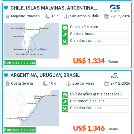
CHILE, ISLAS MALVINAS, ARGENTINA, URUGUAY
Majestic Princess
16 d
San antonio Chile
22/12/2026
Crucero Premium
Cocina refinada
Comidas incluidas
US$ 1,334
+Tasas
Comidas incluidas
ARGENTINA, URUGUAY, BRASIL
Costa Serena
10 d
Buenos Aires
27/12/2026
Club de niños gratis desde los 3
Gastronomía italiana
Comidas incluidas
US$ 1,346
+Tasas
Comidas incluidas