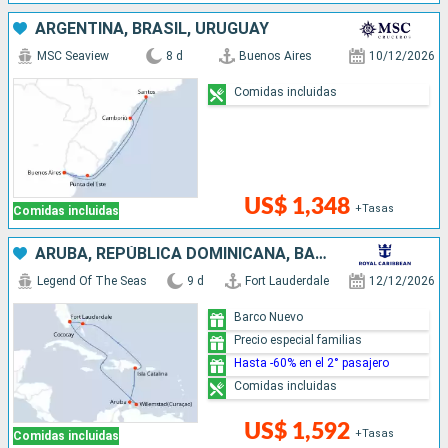
ARGENTINA, BRASIL, URUGUAY
MSC Seaview
8 d
Buenos Aires
10/12/2026
Comidas incluidas
US$ 1,348
+Tasas
Comidas incluidas
ARUBA, REPÚBLICA DOMINICANA, BAHAMAS, ESTADOS UNIDOS
Legend Of The Seas
9 d
Fort Lauderdale
12/12/2026
Barco Nuevo
Precio especial familias
Hasta -60% en el 2° pasajero
Comidas incluidas
US$ 1,592
+Tasas
Comidas incluidas