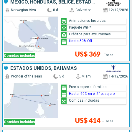
MÉXICO, HONDURAS, BELICE, ESTADOS UNIDOS
Norwegian Viva
8 d
Galveston
12/12/2026
Animaciones Incluidas
Paquete WiFi*
Créditos para excursiones
Hasta 50% Off
US$ 369
+Tasas
Comidas incluidas
ESTADOS UNIDOS, BAHAMAS
Wonder of the seas
5 d
Miami
14/12/2026
Precio especial familias
Hasta -60% en el 2° pasajero
Comidas incluidas
US$ 414
+Tasas
Comidas incluidas