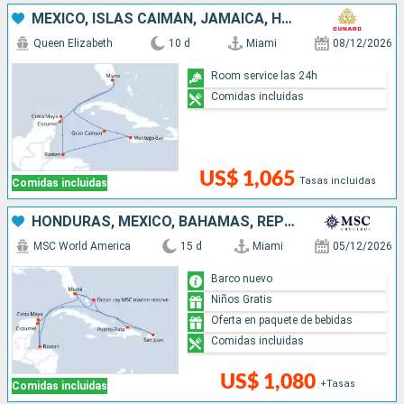
MÉXICO, ISLAS CAIMÁN, JAMAICA, HONDURAS, ESTADOS UNIDOS
Queen Elizabeth
10 d
Miami
08/12/2026
Room service las 24h
Comidas incluidas
US$ 1,065
Tasas incluidas
Comidas incluidas
HONDURAS, MÉXICO, BAHAMAS, REPÚBLICA DOMINICANA, PUERTO RICO, ESTADOS UNIDOS
MSC World America
15 d
Miami
05/12/2026
Barco nuevo
Niños Gratis
Oferta en paquete de bebidas
Comidas incluidas
US$ 1,080
+Tasas
Comidas incluidas