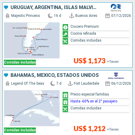
URUGUAY, ARGENTINA, ISLAS MALVINAS, CHILE
Majestic Princess
16 d
Buenos Aires
07/12/2026
Crucero Premium
Cocina refinada
Comidas incluidas
US$ 1,173
+Tasas
Comidas incluidas
BAHAMAS, MÉXICO, ESTADOS UNIDOS
Legend Of The Seas
7 d
Fort Lauderdale
06/12/2026
Precio especial familias
Hasta -60% en el 2° pasajero
Comidas incluidas
US$ 1,212
+Tasas
Comidas incluidas