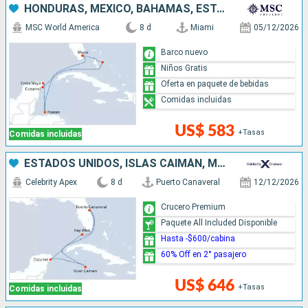
HONDURAS, MÉXICO, BAHAMAS, ESTADOS UNIDOS
MSC World America
8 d
Miami
05/12/2026
Barco nuevo
Niños Gratis
Oferta en paquete de bebidas
Comidas incluidas
US$ 583
+Tasas
Comidas incluidas
ESTADOS UNIDOS, ISLAS CAIMÁN, MÉXICO
Celebrity Apex
8 d
Puerto Canaveral
12/12/2026
Crucero Premium
Paquete All Included Disponible
Hasta -$600/cabina
60% Off en 2° pasajero
US$ 646
+Tasas
Comidas incluidas