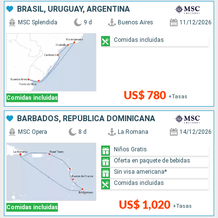
BRASIL, URUGUAY, ARGENTINA
MSC Splendida
9 d
Buenos Aires
11/12/2026
Comidas incluidas
US$ 780
+Tasas
Comidas incluidas
BARBADOS, REPÚBLICA DOMINICANA
MSC Opera
8 d
La Romana
14/12/2026
Niños Gratis
Oferta en paquete de bebidas
Sin visa americana*
Comidas incluidas
US$ 1,020
+Tasas
Comidas incluidas