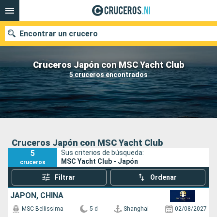
Encontrar un crucero
Cruceros Japón con MSC Yacht Club
5 cruceros encontrados
Nuestros destinos
Fecha de salida
Puertos
Compañías
Cruceros Japón con MSC Yacht Club
5
Sus criterios de búsqueda:
Buscar
MSC Yacht Club - Japón
cruceros
Filtrar
Ordenar
JAPÓN, CHINA
MSC Bellissima
5 d
Shanghai
02/08/2027