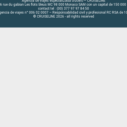
Agencia de viajes especializada crucero – CRUISELINE
6 rue du gabian Les flots bleus MC 98 000 Monaco SAM con un capital de 150 000
contact tel : (00) 377 97 97 84 50
gencia de viajes n° 006 02 0007 – Responsabilidad civil y profesional RC RSA de
© CRUISELINE 2026 - all rights reserved