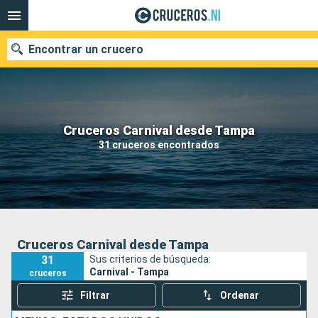
Encontrar un crucero
Nuestros destinos
Cruceros Carnival desde Tampa
31 cruceros encontrados
Fecha de salida
Puertos
Compañías
Buscar
Cruceros Carnival desde Tampa
31
Sus criterios de búsqueda:
Carnival - Tampa
cruceros
Filtrar
Ordenar