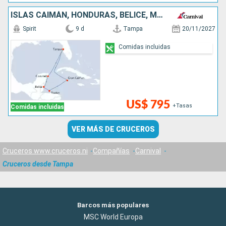
ISLAS CAIMÁN, HONDURAS, BELICE, MÉXICO, ESTADOS UNIDOS
Spirit
9 d
Tampa
20/11/2027
Comidas incluidas
US$ 795
+Tasas
Comidas incluidas
VER MÁS DE CRUCEROS
Cruceros www.cruceros.ni
Compañías
Carnival
Cruceros desde Tampa
Barcos más populares
MSC World Europa